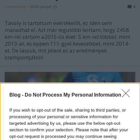
iramszarvas
•
2016. január 25.
4
Tavaly is tartottam évértékelőt, ez idén sem
maradhat el. Azt már legutóbb leírtam, hogy 2458
km-rel zártam a2015-ös évet: 5 km-rel többel, mint
2013-at, és éppen 111-gyel kevesebbel, mint 2014-
et. De lássuk, mit jelent ez az eredmények
szempontjából!
Blog -
Do Not Process My Personal Information
If you wish to opt-out of the sale, sharing to third parties, or
processing of your personal or sensitive information for
targeted advertising by us, please use the below opt-out
section to confirm your selection. Please note that after your
opt-out request is processed you may continue seeing