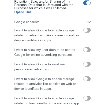
Retention, Sale, and/or Sharing of my
Ulrik jelenlegi felkészültsége nem biztat azzal, hogy
Personal Data that Is Unrelated with the
Purposes for which it was collected.
jövőre jó eséllyel próbálkozzunk meg eredeti
Opted Out
célkitűzésünk elérésére. Ezzel ők is egyetértettek, és
úgy…
Google consents
I want to allow Google to enable storage
Évzáró, bizonyítvány
related to advertising like cookies on web or
device identifiers in apps.
iramszarvas
•
2013. január 02.
0
I want to allow my user data to be sent to
Legutóbbi beszámolómból kimaradt a kilométerek
Google for online advertising purposes.
összegzése. Nem olyan nagy baj, hiszen év végén
amúgy is meg kell számolni a kilométereket. Ott
I want to allow Google to send me
kerek 250 kilométer edzést írtam össze, utána még
personalized advertising.
hozzájött 20 – két hónap alatt alig 270. A legutóbbi
összegzésnél ez 1901 km…
I want to allow Google to enable storage
related to analytics like cookies on web or
device identifiers in apps.
Júniusban újrakezdjük
I want to allow Google to enable storage
iramszarvas
•
2012. július 16.
2
related to functionality of the website or app.