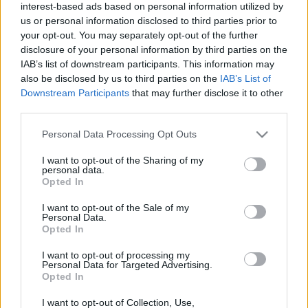
interest-based ads based on personal information utilized by
us or personal information disclosed to third parties prior to
your opt-out. You may separately opt-out of the further
disclosure of your personal information by third parties on the
Céltalanul
IAB’s list of downstream participants. This information may
also be disclosed by us to third parties on the
IAB’s List of
iramszarvas
•
2015. január 26.
1
Downstream Participants
that may further disclose it to other
third parties.
A 2014-es évet, akárcsak Vitya, a kisebb kudarcok
Please note that this website/app uses one or more Google
ellenére is nagyon sikeresnek éreztem. Azt hiszem,
Personal Data Processing Opt Outs
services and may gather and store information including but
elértem szinte mindent, amit akartam. Ennek
not limited to your visit or usage behaviour. You may click to
I want to opt-out of the Sharing of my
azonban az a következménye, hogy nem igazán
personal data.
grant or deny consent to Google and its third-party tags to
vonzanak újabb kihívások: úgy érzem, nagyjából
Opted In
use your data for below specified purposes in below Google
elértem, amit elérhettem, ennél messzebbre…
consent section.
I want to opt-out of the Sale of my
Personal Data.
Alea iacta est
Opted In
iramszarvas
•
2013. december 12.
3
I want to opt-out of processing my
Personal Data for Targeted Advertising.
Opted In
Vityával kettesben Suhanj! ultrába néven neveztünk
I want to opt-out of Collection, Use,
az Ultrabalatonra. Úgy véltük sem Pannonfunk, sem