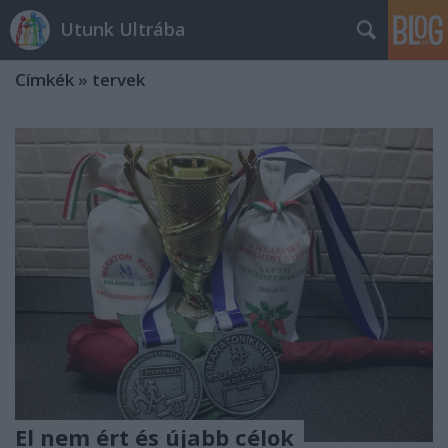
Utunk Ultrába
Címkék
»
tervek
El nem ért és újabb célok