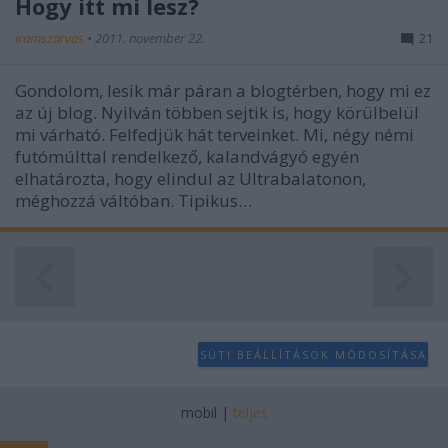
Hogy itt mi lesz?
iramszarvas
•
2011. november 22.
21
Gondolom, lesik már páran a blogtérben, hogy mi ez
az új blog. Nyilván többen sejtik is, hogy körülbelül
mi várható. Felfedjük hát terveinket. Mi, négy némi
futómúlttal rendelkező, kalandvágyó egyén
elhatározta, hogy elindul az Ultrabalatonon,
méghozzá váltóban. Tipikus…
SÜTI BEÁLLÍTÁSOK MÓDOSÍTÁSA
mobil
|
teljes